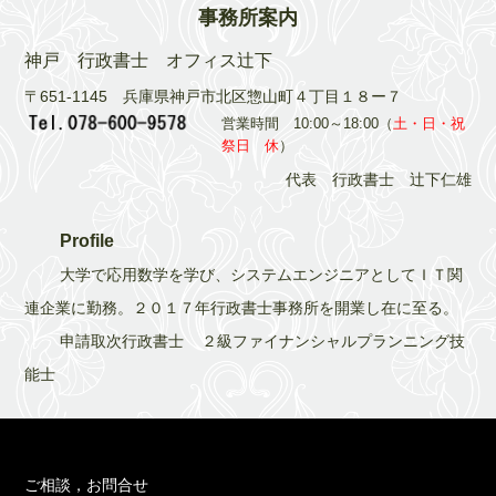
事務所案内
神戸 行政書士 オフィス辻下
〒651-1145 兵庫県神戸市北区惣山町４丁目１８ー７
営業時間 10:00～18:00（
土・日・祝
祭日 休
）
代表 行政書士 辻下仁雄
Profile
大学で応用数学を学び、システムエンジニアとしてＩＴ関
連企業に勤務。２０１７年行政書士事務所を開業し在に至る。
申請取次行政書士 ２級ファイナンシャルプランニング技
能士
ご相談，お問合せ